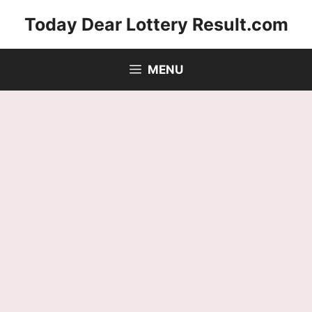
Skip
Today Dear Lottery Result.com
to
content
MENU